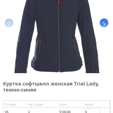
Куртка софтшелл женская Trial Lady,
темно-синяя
Размер
На складе
Цена
Тираж
XS
2
5100.00