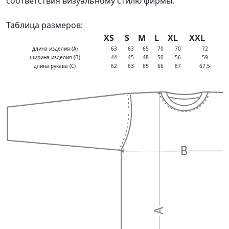
соответствия визуальному стилю фирмы.
Таблица размеров:
XS
S
M
L
XL
XXL
длина изделия (A)
63
63
65
70
70
72
ширина изделия (B)
44
45
48
50
56
59
длина рукава (С)
62
63
65
66
67
67,5