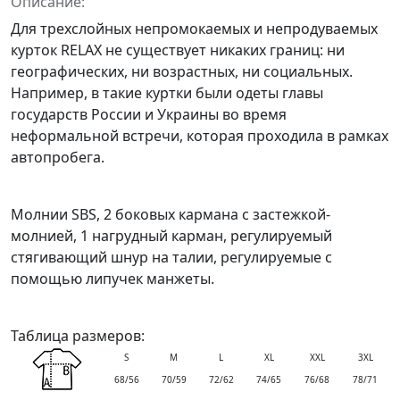
Описание:
Для трехслойных непромокаемых и непродуваемых
курток RELAX не существует никаких границ: ни
географических, ни возрастных, ни социальных.
Например, в такие куртки были одеты главы
государств России и Украины во время
неформальной встречи, которая проходила в рамках
автопробега.
Молнии SBS, 2 боковых кармана с застежкой-
молнией, 1 нагрудный карман, регулируемый
стягивающий шнур на талии, регулируемые с
помощью липучек манжеты.
Таблица размеров:
S
M
L
XL
XXL
3XL
68/56
70/59
72/62
74/65
76/68
78/71