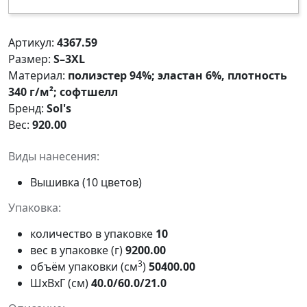
Артикул:
4367.59
Размер:
S–3XL
Материал:
полиэстер 94%; эластан 6%, плотность
340 г/м²; софтшелл
Бренд:
Sol's
Вес:
920.00
Виды нанесения:
Вышивка (10 цветов)
Упаковка:
количество в упаковке
10
вес в упаковке (г)
9200.00
3
объём упаковки (см
)
50400.00
ШxВxГ (см)
40.0/60.0/21.0