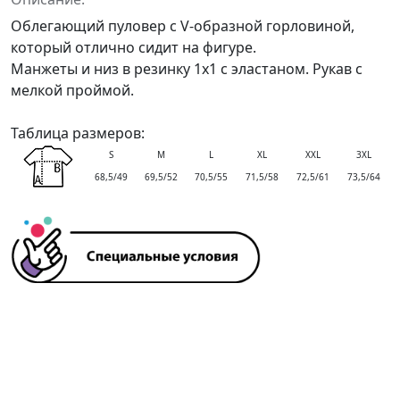
Облегающий пуловер с V-образной горловиной,
который отлично сидит на фигуре.
Манжеты и низ в резинку 1x1 с эластаном. Рукав с
мелкой проймой.
Таблица размеров:
S
M
L
XL
XXL
3XL
68,5/49
69,5/52
70,5/55
71,5/58
72,5/61
73,5/64