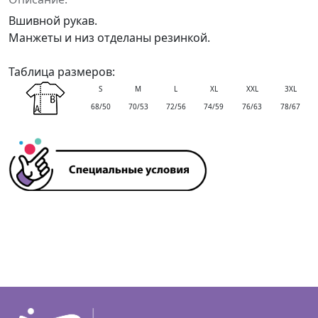
Вшивной рукав.
Манжеты и низ отделаны резинкой.
Таблица размеров:
S
M
L
XL
XXL
3XL
68/50
70/53
72/56
74/59
76/63
78/67