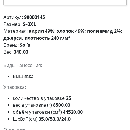
Артикул:
90000145
Размер:
S–3XL
Материал:
акрил 49%; хлопок 49%; полиамид 2%;
джерси, плотность 240 г/м²
Бренд:
Sol's
Вес:
340.00
Виды нанесения:
Вышивка
Упаковка:
количество в упаковке
25
вес в упаковке (г)
8500.00
3
объём упаковки (см
)
44520.00
ШxВxГ (см)
35.0/53.0/24.0
Описание: