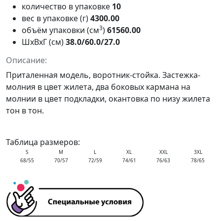
количество в упаковке
10
вес в упаковке (г)
4300.00
3
объём упаковки (см
)
61560.00
ШxВxГ (см)
38.0/60.0/27.0
Описание:
Приталенная модель, воротник-стойка. Застежка-
молния в цвет жилета, два боковых кармана на
молнии в цвет подкладки, окантовка по низу жилета
тон в тон.
Таблица размеров:
S
M
L
XL
XXL
3XL
68/55
70/57
72/59
74/61
76/63
78/65