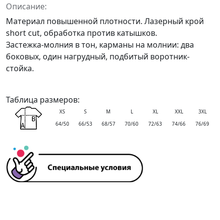
Описание:
Материал повышенной плотности. Лазерный крой
short cut, обработка против катышков.
Застежка-молния в тон, карманы на молнии: два
боковых, один нагрудный, подбитый воротник-
стойка.
Таблица размеров:
XS
S
M
L
XL
XXL
3XL
64/50
66/53
68/57
70/60
72/63
74/66
76/69