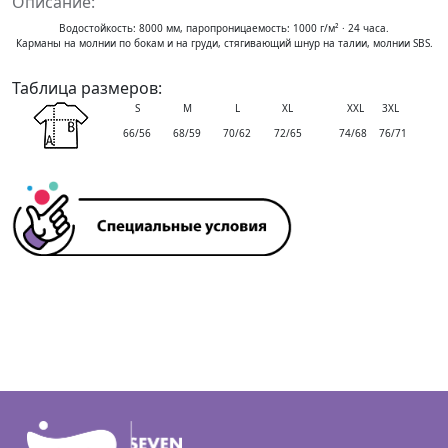
Описание:
Водостойкость: 8000 мм, паропроницаемость: 1000 г/м² · 24 часа.
Карманы на молнии по бокам и на груди, стягивающий шнур на талии, молнии SBS.
Таблица размеров:
S
M
L
XL
XXL 3XL
66/56
68/59
70/62
72/65
74/68 76/71