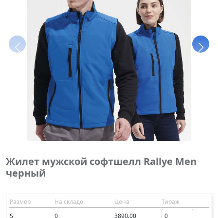
Жилет мужской софтшелл Rallye Men
черный
Размер
На складе
Цена
Тираж
S
0
3890.00