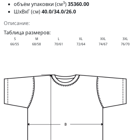
3
объём упаковки (см
)
35360.00
ШxВxГ (см)
40.0/34.0/26.0
Описание:
Таблица размеров:
S
M
L
XL
XXL
3XL
66/55
68/58
70/61
72/64
74/67
76/70