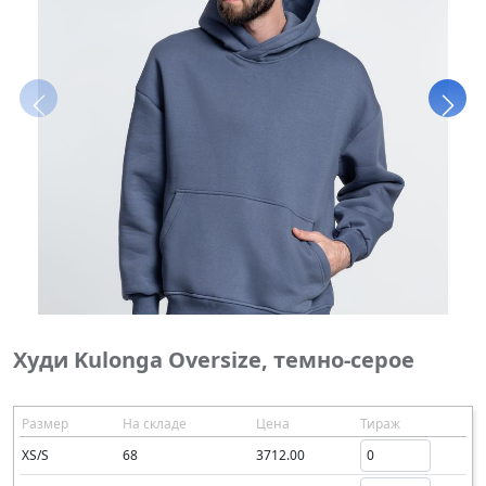
Худи Kulonga Oversize, темно-серое
Размер
На складе
Цена
Тираж
XS/S
68
3712.00