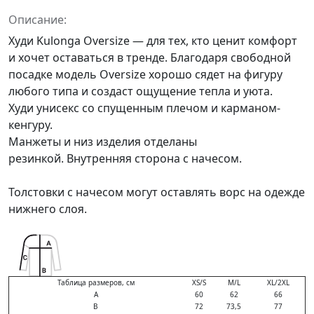
Описание:
Худи Kulonga Oversize — для тех, кто ценит комфорт
и хочет оставаться в тренде. Благодаря свободной
посадке модель Oversize хорошо сядет на фигуру
любого типа и создаст ощущение тепла и уюта.
Худи унисекс со спущенным плечом и карманом-
кенгуру.
Манжеты и низ изделия отделаны
резинкой. Внутренняя сторона с начесом.
Толстовки с начесом могут оставлять ворс на одежде
нижнего слоя.
Таблица размеров, см
XS/S
M/L
XL/2XL
A
60
62
66
B
72
73,5
77