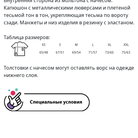
Внутренняя сторона из мольтона с начесом.
Капюшон с металлическими люверсами и плетеной
тесьмой тон в тон, укрепляющая тесьма по вороту
сзади. Манжеты и низ изделия в резинку с эластаном.
Таблица размеров:
XS
S
M
L
XL
XXL
65/48
67/51
69/54
71/57
73/60
75/63
Толстовки с начесом могут оставлять ворс на одежде
нижнего слоя.