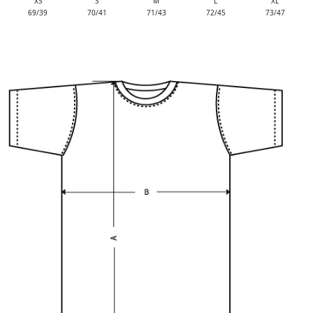
XS
S
M
L
XL
69/39
70/41
71/43
72/45
73/47