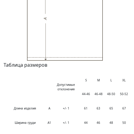
Таблица размеров
S
M
L
XL
Допустимые
отклонения
44-46
46-48
48-50
50-52
Длина изделия
A
+/- 1
61
63
65
67
Ширина груди
A1
+/- 1
44
46
48
50