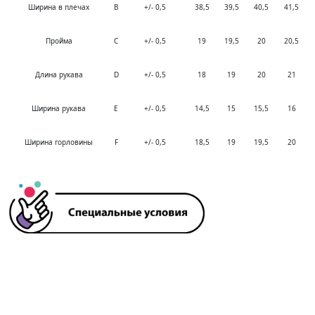
Ширина в плечах
B
+/- 0,5
38,5
39,5
40,5
41,5
Пройма
C
+/- 0,5
19
19,5
20
20,5
Длина рукава
D
+/- 0,5
18
19
20
21
Ширина рукава
E
+/- 0,5
14,5
15
15,5
16
Ширина горловины
F
+/- 0,5
18,5
19
19,5
20