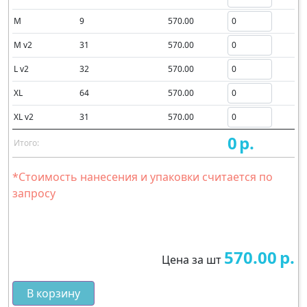
M
9
570.00
M v2
31
570.00
L v2
32
570.00
XL
64
570.00
XL v2
31
570.00
0
р.
Итого:
*Стоимость нанесения и упаковки считается по
запросу
570.00
р.
Цена за шт
В корзину