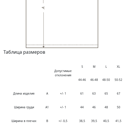
Таблица размеров
S
M
L
XL
Допустимые
отклонения
44-46
46-48
48-50
50-52
Длина изделия
A
+/- 1
61
63
65
67
Ширина груди
A1
+/- 1
44
46
48
50
Ширина в плечах
B
+/- 0,5
38,5
39,5
40,5
41,5