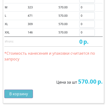
M
323
570.00
L
471
570.00
XL
309
570.00
XXL
146
570.00
0
р.
Итого:
*Стоимость нанесения и упаковки считается по
запросу
570.00
р.
Цена за шт
В корзину