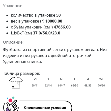
Упаковка:
количество в упаковке
50
вес в упаковке (г)
10000.00
3
объём упаковки (см
)
47656.00
ШxВxГ (см)
37.0/56.0/23.0
Описание:
Футболка из спортивной сетки с рукавом реглан. Низ
изделия и низ рукавов с двойной отстрочкой.
Удлиненная спинка.
Таблица размеров:
XS
S
M
L
XL
XXL
60/41
62/44
64/47
66/50
68/53
70/56