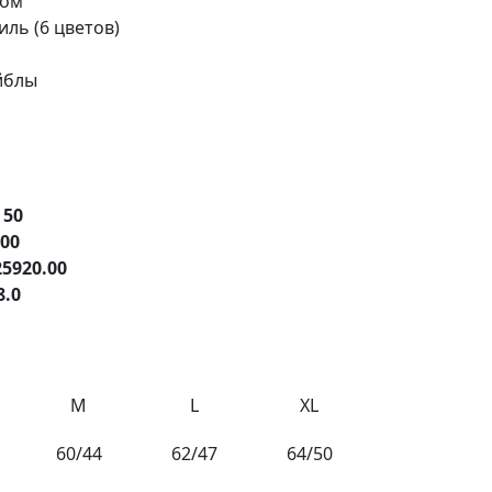
ром
ль (6 цветов)
йблы
е
50
.00
25920.00
8.0
M
L
XL
60/44
62/47
64/50