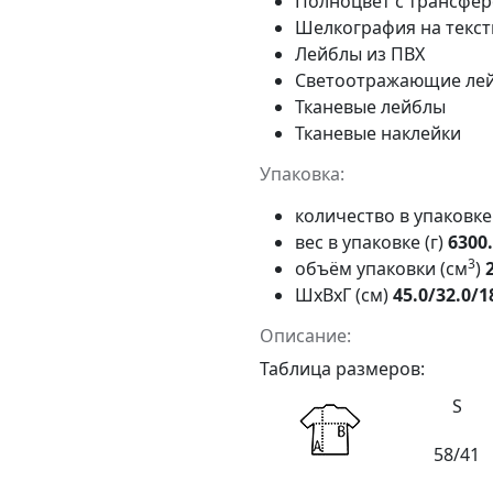
Полноцвет с трансфе
Шелкография на тексти
Лейблы из ПВХ
Светоотражающие ле
Тканевые лейблы
Тканевые наклейки
Упаковка:
количество в упаковк
вес в упаковке (г)
6300
3
объём упаковки (см
)
ШxВxГ (см)
45.0/32.0/1
Описание:
Таблица размеров:
S
58/41