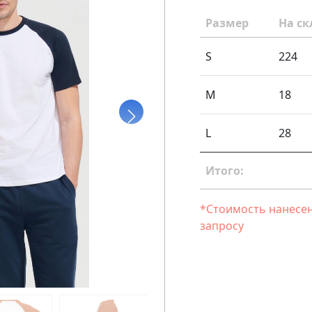
Размер
На ск
S
224
M
18
L
28
Итого:
*Стоимость нанесен
запросу