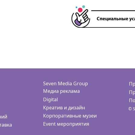
Seven Media Group
Пр
Медиа реклама
Пр
Digital
По
Креатив и дизайн
© S
Корпоративные музеи
ний
Event мероприятия
тавка