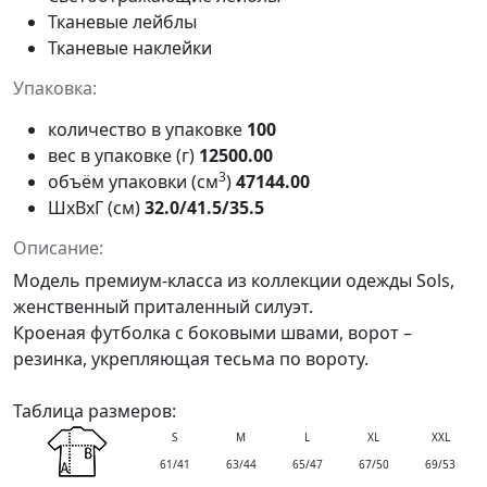
Тканевые лейблы
Тканевые наклейки
Упаковка:
количество в упаковке
100
вес в упаковке (г)
12500.00
3
объём упаковки (см
)
47144.00
ШxВxГ (см)
32.0/41.5/35.5
Описание:
Модель премиум-класса из коллекции
одежды Sols
,
женственный приталенный силуэт.
Кроеная футболка с боковыми швами, ворот –
резинка, укрепляющая тесьма по вороту.
Таблица размеров:
S
M
L
XL
XXL
61/41
63/44
65/47
67/50
69/53