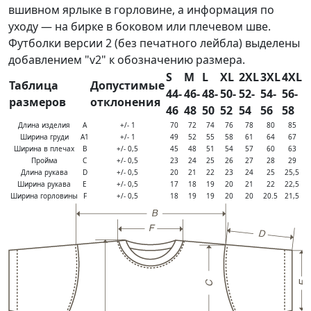
вшивном ярлыке в горловине, а информация по
уходу — на бирке в боковом или плечевом шве.
Футболки версии 2 (без печатного лейбла) выделены
добавлением "v2" к обозначению размера.
S
M
L
XL
2XL
3XL
4XL
Таблица
Допустимые
44-
46-
48-
50-
52-
54-
56-
размеров
отклонения
46
48
50
52
54
56
58
Длина изделия
A
+/- 1
70
72
74
76
78
80
85
Ширина груди
A1
+/- 1
49
52
55
58
61
64
67
Ширина в плечах
B
+/- 0,5
45
48
51
54
57
60
63
Пройма
C
+/- 0,5
23
24
25
26
27
28
29
Длина рукава
D
+/- 0,5
20
21
22
23
24
25
25,5
Ширина рукава
E
+/- 0,5
17
18
19
20
21
22
22,5
Ширина горловины
F
+/- 0,5
18
19
19
20
20
20.5
21,5