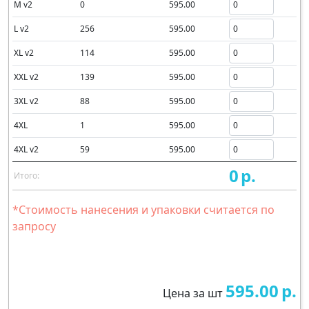
M v2
0
595.00
L v2
256
595.00
XL v2
114
595.00
XXL v2
139
595.00
3XL v2
88
595.00
4XL
1
595.00
4XL v2
59
595.00
0
р.
Итого:
*Стоимость нанесения и упаковки считается по
запросу
595.00
р.
Цена за шт