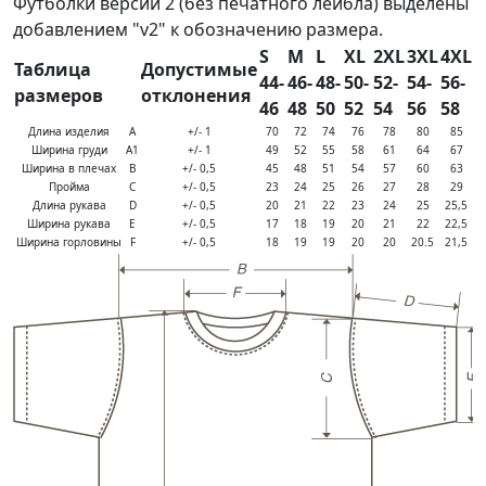
Футболки версии 2 (без печатного лейбла) выделены
добавлением "v2" к обозначению размера.
S
M
L
XL
2XL
3XL
4XL
Таблица
Допустимые
44-
46-
48-
50-
52-
54-
56-
размеров
отклонения
46
48
50
52
54
56
58
Длина изделия
A
+/- 1
70
72
74
76
78
80
85
Ширина груди
A1
+/- 1
49
52
55
58
61
64
67
Ширина в плечах
B
+/- 0,5
45
48
51
54
57
60
63
Пройма
C
+/- 0,5
23
24
25
26
27
28
29
Длина рукава
D
+/- 0,5
20
21
22
23
24
25
25,5
Ширина рукава
E
+/- 0,5
17
18
19
20
21
22
22,5
Ширина горловины
F
+/- 0,5
18
19
19
20
20
20.5
21,5