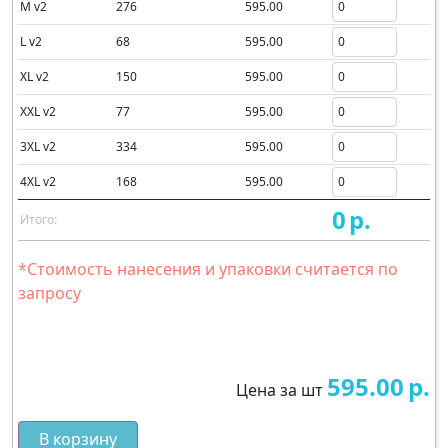
M v2
276
595.00
L v2
68
595.00
XL v2
150
595.00
XXL v2
77
595.00
3XL v2
334
595.00
4XL v2
168
595.00
0
р.
Итого:
*Стоимость нанесения и упаковки считается по
запросу
595.00
р.
Цена за шт
В корзину