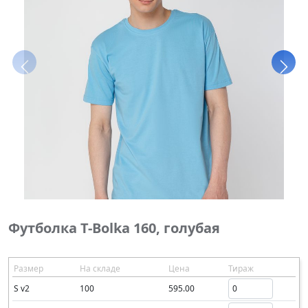
Футболка T-Bolka 160, голубая
Размер
На складе
Цена
Тираж
S v2
100
595.00