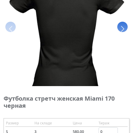
Футболка стретч женская Miami 170
черная
Размер
На складе
Цена
Тираж
S
3
580.00