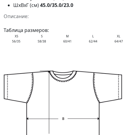
ШxВxГ (см)
45.0/35.0/23.0
Описание:
Таблица размеров:
XS
S
M
L
XL
56/35
58/38
60/41
62/44
64/47