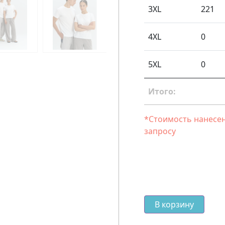
3XL
221
4XL
0
5XL
0
Итого:
*Стоимость нанесен
запросу
В корзину