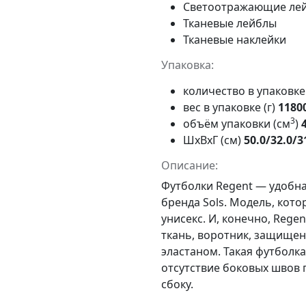
Светоотражающие ле
Тканевые лейблы
Тканевые наклейки
Упаковка:
количество в упаковк
вес в упаковке (г)
1180
3
объём упаковки (см
)
ШxВxГ (см)
50.0/32.0/3
Описание:
Футболки Regent
— удобна
бренда Sols
. Модель, кот
унисекс. И, конечно, Reg
ткань, воротник, защище
эластаном. Такая футболка
отсутствие боковых швов
сбоку.