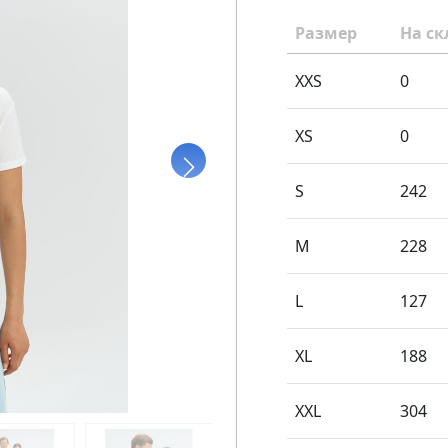
Размер
На ск
XXS
0
XS
0
S
242
M
228
L
127
XL
188
XXL
304