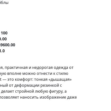
йблы
е
100
0.00
49600.00
1.0
я, практичная и недорогая одежда от
орую вполне можно отнести к стилю
ent — это комфорт: тонкая «дышащая»
нный от деформации резинкой с
 делает стройной любую фигуру, а
 позволяет наносить изображение даже