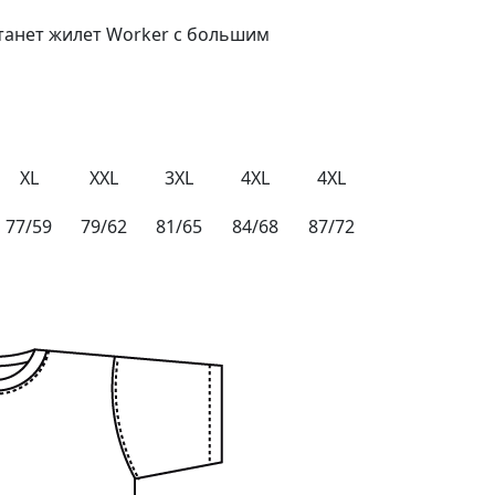
танет жилет
Worker
с большим
XL
XXL
3XL
4XL
4XL
77/59
79/62
81/65
84/68
87/72