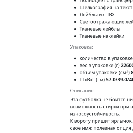
Полноцвет с трансфе
Шелкография на тексти
Лейблы из ПВХ
Светоотражающие ле
Тканевые лейблы
Тканевые наклейки
Упаковка:
количество в упаковк
вес в упаковке (г)
2260
3
объём упаковки (см
)
ШxВxГ (см)
57.0/39.0/4
Описание:
Эта футболка не боится н
возможность стирки при 
износоустойчивость.
К вороту пришит ярлычок,
свое имя: полезная опция 