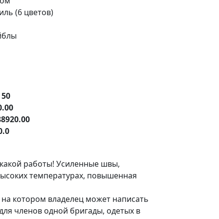
ром
ль (6 цветов)
йблы
е
50
0.00
88920.00
0.0
икакой работы! Усиленные швы,
высоких температурах, повышенная
 на котором владелец может написать
для членов одной бригады, одетых в