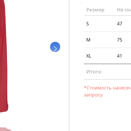
Размер
На ск
S
47
M
75
XL
41
Итого:
*Стоимость нанесен
запросу