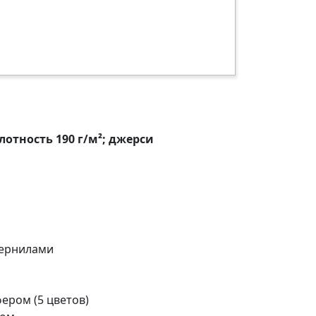
лотность 190 г/м²; джерси
чернилами
ером (5 цветов)