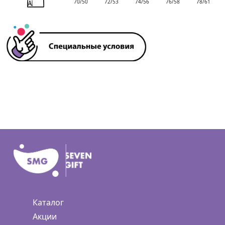
70/50
72/53
74/56
76/58
78/61
Каталог
Акции