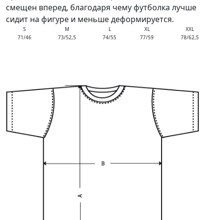
смещен вперед, благодаря чему футболка лучше
сидит на фигуре и меньше деформируется.
S
M
L
XL
XXL
71/46
73/52,5
74/55
77/59
78/62,5