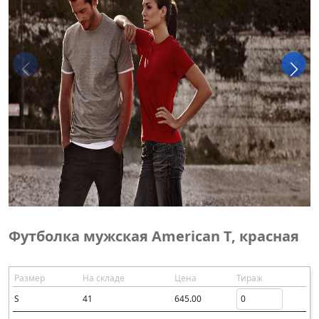
Футболка мужская American T, красная
Размер
На складе
Цена
Тираж
S
41
645.00