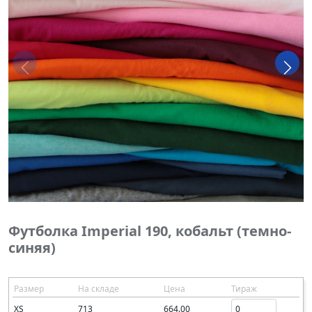
Футболка Imperial 190, кобальт (темно-
синяя)
Размер
На складе
Цена
Тираж
XS
713
664.00