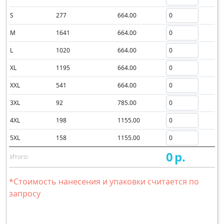
S
277
664.00
M
1641
664.00
L
1020
664.00
XL
1195
664.00
XXL
541
664.00
3XL
92
785.00
4XL
198
1155.00
5XL
158
1155.00
0
р.
Итого:
*Стоимость нанесения и упаковки считается по
запросу