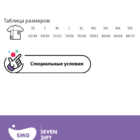
Таблица размеров:
XS
S
M
L
XL
XXL
3XL
4XL
5XL
62/49
69/50
72/53
74/56
76/58
78/62
80/64
84/68
88/72