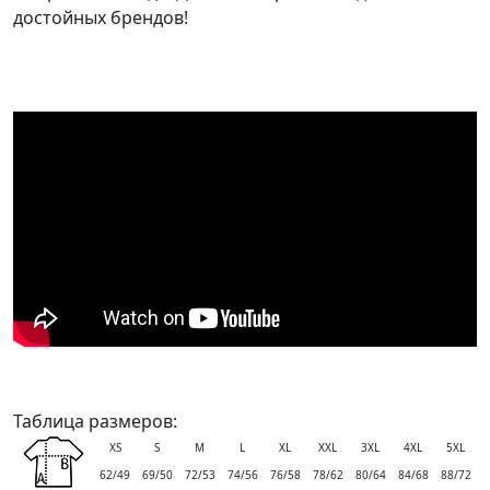
достойных брендов!
Таблица размеров:
XS
S
M
L
XL
XXL
3XL
4XL
5XL
62/49
69/50
72/53
74/56
76/58
78/62
80/64
84/68
88/72