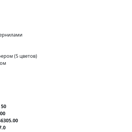
чернилами
ером (5 цветов)
ром
е
50
.00
46305.00
7.0