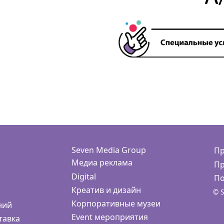
Seven Media Group
Пр
Медиа реклама
Пр
Digital
По
Креатив и дизайн
© S
Корпоративные музеи
ний
Event мероприятия
тавка