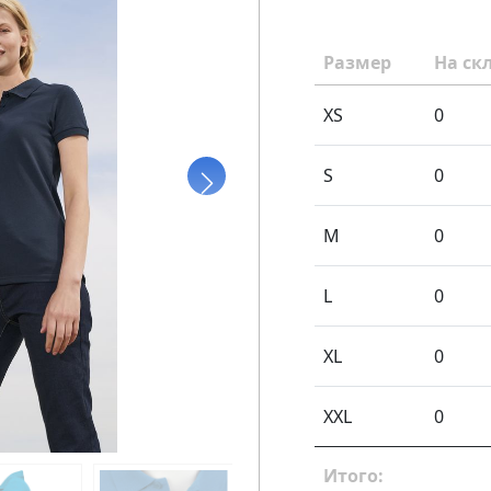
Размер
На ск
XS
0
S
0
M
0
L
0
XL
0
XXL
0
Итого: