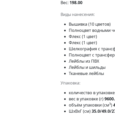
Вес:
198.00
Виды нанесения:
Вышивка (10 цветов)
Полноцвет водными 
Флекс (1 цвет)
Флекс (1 цвет)
Шелкография с трансф
Полноцвет с трансфе
Лейблы из ПВХ
Лейблы и шильды
Тканевые лейблы
Упаковка:
количество в упаковк
вес в упаковке (г)
9600
3
объём упаковки (см
)
ШxВxГ (см)
35.0/49.0/2