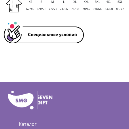
XS
S
M
L
XL
XXL
3XL
4XL
5XL
62/49
69/50
72/53
74/56
76/58
78/62
80/64
84/68
88/72
Каталог