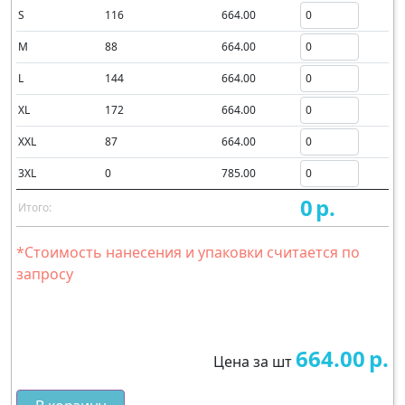
S
116
664.00
M
88
664.00
L
144
664.00
XL
172
664.00
XXL
87
664.00
3XL
0
785.00
0
р.
Итого:
*Стоимость нанесения и упаковки считается по
запросу
664.00
р.
Цена за шт