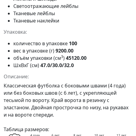
Светоотражающие лейблы
Тканевые лейблы
Тканевые наклейки
Упаковка:
количество в упаковке
100
вес в упаковке (г)
9200.00
3
объём упаковки (см
)
45120.00
ШxВxГ (см)
47.0/30.0/32.0
Описание:
Классическая футболка с боковыми швами (4 года)
или без боковых швов (с 6 лет), с укрепляющей
тесьмой по вороту. Край ворота в резинку с
эластаном. Двойная прострочка по низу, на рукавах
и на вороте спереди.
Таблица размеров:
4 года
6 лет
8 лет
10 лет
12 лет