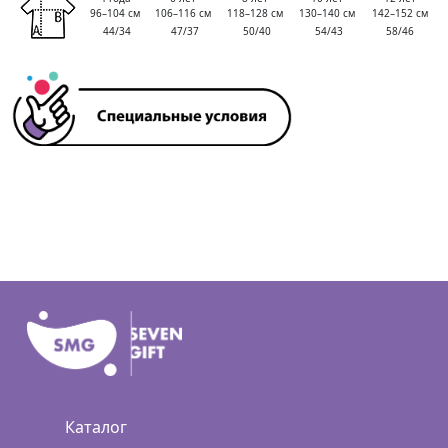
96–104 см
106–116 см
118–128 см
130–140 см
142–152 см
44/34
47/37
50/40
54/43
58/46
Каталог