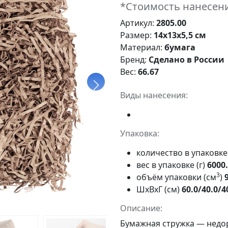
*Стоимость нанесени
Артикул:
2805.00
Размер:
14х13х5,5 см
Материал:
бумага
Бренд:
Сделано в России
Вес:
66.67
Виды нанесения:
Упаковка:
количество в упаковк
вес в упаковке (г)
6000
3
объём упаковки (см
)
ШxВxГ (см)
60.0/40.0/4
Описание:
Бумажная стружка — недо