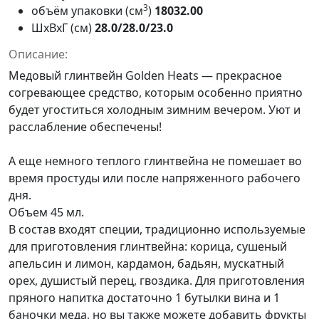
3
объём упаковки (см
)
18032.00
ШxВxГ (см)
28.0/28.0/23.0
Описание:
Медовый глинтвейн Golden Heats — прекрасное
согревающее средство, которым особенно приятно
будет угоститься холодным зимним вечером. Уют и
расслабление обеспечены!
А еще немного теплого глинтвейна не помешает во
время простуды или после напряженного рабочего
дня.
Объем 45 мл.
В состав входят специи, традиционно используемые
для приготовления глинтвейна: корица, сушеный
апельсин и лимон, кардамон, бадьян, мускатный
орех, душистый перец, гвоздика. Для приготовления
пряного напитка достаточно 1 бутылки вина и 1
баночки меда, но вы также можете добавить фрукты