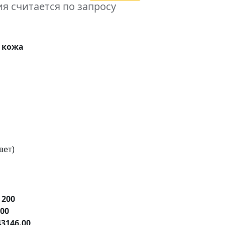
я считается по запросу
 кожа
вет)
е
200
.00
43146.00