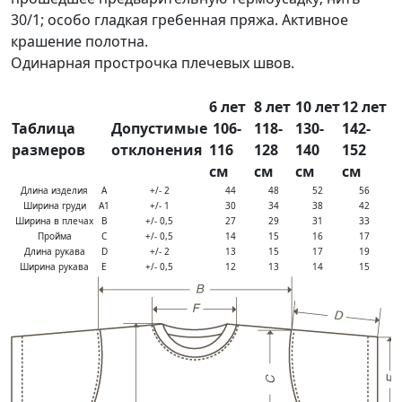
30/1; особо гладкая гребенная пряжа. Активное
крашение полотна.
Одинарная прострочка плечевых швов.
6 лет
8 лет
10 лет
12 лет
Таблица
Допустимые
106-
118-
130-
142-
размеров
отклонения
116
128
140
152
см
см
см
см
Длина изделия
A
+/- 2
44
48
52
56
Ширина груди
A1
+/- 1
30
34
38
42
Ширина в плечах
B
+/- 0,5
27
29
31
33
Пройма
C
+/- 0,5
14
15
16
17
Длина рукава
D
+/- 2
13
15
17
19
Ширина рукава
E
+/- 0,5
12
13
14
15