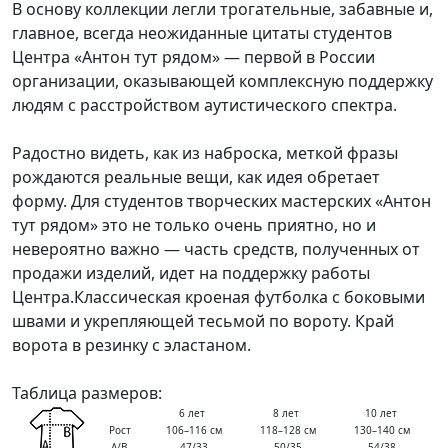
В основу
коллекции
легли трогательные, забавные и,
главное, всегда неожиданные цитаты студентов
Центра «
Антон тут рядом
» — первой в России
организации, оказывающей комплексную поддержку
людям с расстройством аутистического спектра.
Радостно видеть, как из наброска, меткой фразы
рождаются реальные вещи, как идея обретает
форму. Для студентов творческих мастерских «Антон
тут рядом» это не только очень приятно, но и
невероятно важно — часть средств, полученных от
продажи изделий, идет на поддержку работы
Центра.Классическая кроеная футболка с боковыми
швами и укрепляющей тесьмой по вороту. Край
ворота в резинку с эластаном.
Таблица размеров:
6 лет
8 лет
10 лет
Рост
106–116 см
118–128 см
130–140 см
A/B
47/33
50/35
54/38