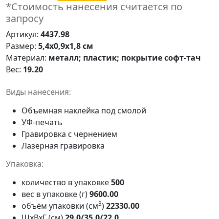
*Стоимость нанесения считается по
запросу
Артикул:
4437.98
Размер:
5,4х0,9х1,8 см
Материал:
металл; пластик; покрытие софт-тач
Вес:
19.20
Виды нанесения:
Объемная наклейка под смолой
УФ-печать
Гравировка с чернением
Лазерная гравировка
Упаковка:
количество в упаковке
500
вес в упаковке (г)
9600.00
3
объём упаковки (см
)
22330.00
ШxВxГ (см)
29.0/35.0/22.0